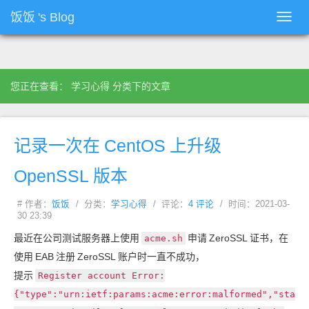
饭饭
's Blog
Toggl
navig
您正在查看： 学习心得 分类下的文章
记录一次在
CentOS
上升级
OpenSSL
版本
# 作者：
饭饭
/ 分类：
学习心得
/ 评论：
4 评论
/ 时间：2021-03-
30 23:39
最近在公司测试服务器上使用
申请
ZeroSSL
证书，在
acme.sh
使用
EAB
注册
ZeroSSL
账户时一直不成功，
提示
Register account Error:
{"type":"urn:ietf:params:acme:error:malformed","sta