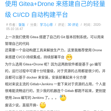
使用
Gitea+Drone
来搭建自己的轻量
级
CI/CD
自动构建平台
# 作者：
饭饭
/ 分类：
学习心得
/ 评论：
30 评论
/ 时间：2020-
05-10 16:47
上一次我们使用
Gitea
搭建了自己的
Git
版本控制系统，可以用来
管理自己的代码
还需要一个自动构建工具来解放生产力，这里我推荐使用
Drone
来搭建
CI/CD
持续集成，持续部署平台
为什么选用
Gitea+Drone
呢？因为这两款软件都是基于
go
编写
的，运行过程中可谓十分轻量级，对于资源的占用都是很少的，并
且都可以基于
docker
来安装，安装部署起来十分方便
相对来说主流的
Gitlab+Jenkins
一套下来对于资源的占用，个人是
很难能流畅运行的，至少我的机器连个
Gitlab
都跑不起来，更别提
使用
Java
编写的
Jenkins
了。。。
废话少说，直接开搞~