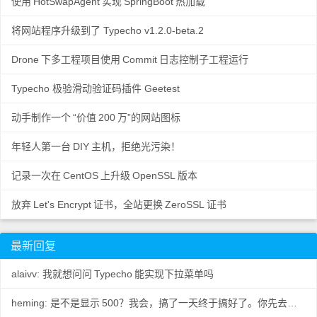
使用
HotSwapAgent
实现
SpringBoot
热加载
将网站程序升级到了 Typecho v1.2.0-beta.2
Drone
下多工程项目使用
Commit
日志控制子工程运行
Typecho 极验滑动验证码插件 Geetest
动手制作一个
“价值
200
万”的网站图标
年轻人第一台
DIY
主机，拒绝光污染！
记录一次在
CentOS
上升级
OpenSSL
版本
放弃
Let's Encrypt
证书，全站更换
ZeroSSL
证书
最新回复
alaivv: 我就想问问
Typecho
能实现下拉菜单吗
heming: 是不是显示
500？我会，搞了一天终于搞好了。你先去数据
..