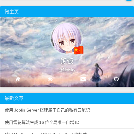
微主页
饭饭
@Noisky
最新文章
使用
Joplin Server
搭建属于自己的私有云笔记
使用雪花算法生成
16
位全局唯一自增
ID