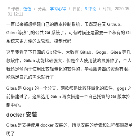
# 作者：
饭饭
/ 分类：
学习心得
/ 评论：
6 评论
/ 时间：2020-05-
01 12:11
一直以来都想搭建自己的版本控制系统，虽然现在又
Github、
Gitee
等热门的公共
Git
系统了，可有时候还是需要一个私有的
Git
系统来更方便的去管理、控制代码
这里我看了下开源的
Git
软件，大致有
Gitlab、Gogs、Gitea
等几
款软件，Gitlab
功能比较强大，但是个人使用就略显臃肿了，个人
我还是倾向于使用比较轻量化的软件的，毕竟服务器的资源有限，
能满足自己的需求就行了
Gitea
是
Gogs
的一个分支，两款都是比较轻量化的软件，gogs
之
前搭建过了，这里选用
Gitea
再次搭建一个自己托管的
Git
版本控
制中心。
docker
安装
Gitea
是支持使用
docker
安装的，所以安装的步骤和过程都很简单
明了