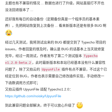
主题也有不兼容的情况
... 数据也进行了升级，网站直接打不开也
没法回退版本了
...
还好我有每日的自动备份（定期备份真是一个程序员的基本素
养），先把网站恢复到上次备份
... 看来新版本还是有很多
BUG
啊
经过几天测试，我将测试出来的
BUG
都提交到了
Typecho
项目的
issues，作者回复的很及时，确认是
BUG
的话基本上当天就修复
完毕，经过一周测试，作者发布了第二个测试版本
Typecho
，此时最新版本和本站已经基本没有什么兼容性
v1.2.0-beta.2
问题了，除了又拍云的
插件有点不兼容，不过这个已
UpyunFile
经定位到
BUG，作者也表示需要自己修改插件实现，手动修改一
下函数调用方式即可；
又拍云插件
UpyunFile
适配
Typecho1.2.0：
https://github.com/noisky/UpyunFile
到此兼容问题全部解决，终于可以放心升级了