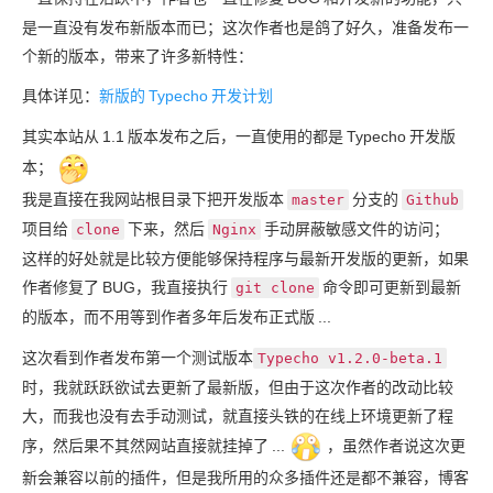
是一直没有发布新版本而已；这次作者也是鸽了好久，准备发布一
个新的版本，带来了许多新特性：
具体详见：
新版的
Typecho
开发计划
其实本站从
1.1
版本发布之后，一直使用的都是
Typecho
开发版
本；
我是直接在我网站根目录下把开发版本
分支的
master
Github
项目给
下来，然后
手动屏蔽敏感文件的访问；
clone
Nginx
这样的好处就是比较方便能够保持程序与最新开发版的更新，如果
作者修复了
BUG，我直接执行
命令即可更新到最新
git clone
的版本，而不用等到作者多年后发布正式版
...
这次看到作者发布第一个测试版本
Typecho v1.2.0-beta.1
时，我就跃跃欲试去更新了最新版，但由于这次作者的改动比较
大，而我也没有去手动测试，就直接头铁的在线上环境更新了程
序，然后果不其然网站直接就挂掉了
...
，虽然作者说这次更
新会兼容以前的插件，但是我所用的众多插件还是都不兼容，博客