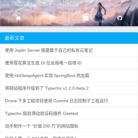
@Noisky
最新文章
使用
Joplin Server
搭建属于自己的私有云笔记
使用雪花算法生成
16
位全局唯一自增
ID
使用
HotSwapAgent
实现
SpringBoot
热加载
将网站程序升级到了 Typecho v1.2.0-beta.2
Drone
下多工程项目使用
Commit
日志控制子工程运行
Typecho 极验滑动验证码插件 Geetest
动手制作一个
“价值
200
万”的网站图标