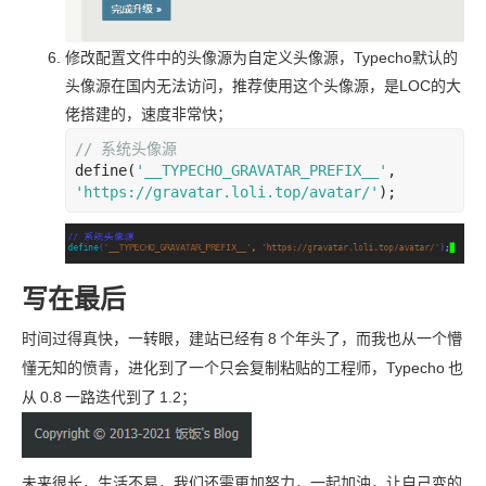
修改配置文件中的头像源为自定义头像源，Typecho
默认的
头像源在国内无法访问，推荐使用这个头像源，是
LOC
的大
佬搭建的，速度非常快；
// 系统头像源
define
(
'__TYPECHO_GRAVATAR_PREFIX__'
, 
'https://gravatar.loli.top/avatar/'
);
写在最后
时间过得真快，一转眼，建站已经有
8
个年头了，而我也从一个懵
懂无知的愤青，进化到了一个只会复制粘贴的工程师，Typecho
也
从
0.8
一路迭代到了
1.2；
未来很长，生活不易，我们还需更加努力，一起加油，让自己变的