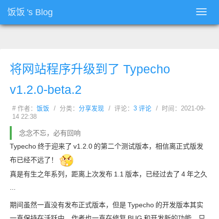
饭饭
's Blog
Toggl
navig
将网站程序升级到了 Typecho
v1.2.0-beta.2
# 作者：
饭饭
/ 分类：
分享发现
/ 评论：
3 评论
/ 时间：2021-09-
14 22:38
念念不忘，必有回响
Typecho
终于迎来了
v1.2.0
的第二个测试版本，相信离正式版发
布已经不远了！
真是有生之年系列，距离上次发布
1.1
版本，已经过去了
4
年之久
...
期间虽然一直没有发布正式版本，但是
Typecho
的开发版本其实
一直保持在活跃中，作者也一直在修复
BUG
和开发新的功能，只