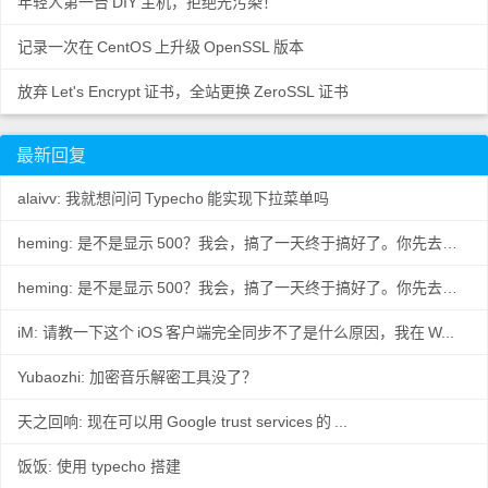
年轻人第一台
DIY
主机，拒绝光污染！
记录一次在
CentOS
上升级
OpenSSL
版本
放弃
Let's Encrypt
证书，全站更换
ZeroSSL
证书
最新回复
alaivv: 我就想问问
Typecho
能实现下拉菜单吗
heming: 是不是显示
500？我会，搞了一天终于搞好了。你先去数据
..
heming: 是不是显示
500？我会，搞了一天终于搞好了。你先去数据
..
iM: 请教一下这个
iOS
客户端完全同步不了是什么原因，我在
W...
Yubaozhi: 加密音乐解密工具没了？
天之回响: 现在可以用
Google trust services
的
...
饭饭: 使用 typecho 搭建