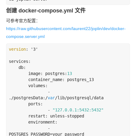
创建 docker-compose.yml 文件
可参考官方配置：
https://raw.githubusercontent.com/laurent22/joplin/dev/docker-
compose.server.yml
version
: '3'

services:

    db:

        image: postgres:
13
        container_name: postgres_13

        volumes:

                - 
./postgresData:/
var
/lib/postgresql/data

        ports:

                - 
"127.0.0.1:5432:5432"
        restart: unless-stopped

        environment:

                - 
POSTGRES_PASSWORD=your_password
