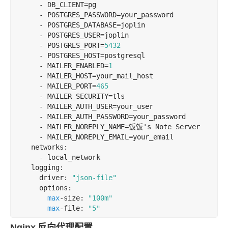
      - DB_CLIENT=pg

      - POSTGRES_PASSWORD=your_password

      - POSTGRES_DATABASE=joplin

      - POSTGRES_USER=joplin

      - POSTGRES_PORT=
5432
      - POSTGRES_HOST=postgresql

      - MAILER_ENABLED=
1
      - MAILER_HOST=your_mail_host

      - MAILER_PORT=
465
      - MAILER_SECURITY=tls

      - MAILER_AUTH_USER=your_user

      - MAILER_AUTH_PASSWORD=your_password

      - MAILER_NOREPLY_NAME=
饭饭
's Note Server

      - MAILER_NOREPLY_EMAIL=your_email

    networks:

      - local_network

    logging:

      driver: 
"json-file"
      options:

max
-size: 
"100m"
max
-file: 
"5"
Nginx
反向代理配置