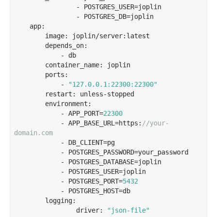
                - POSTGRES_USER=joplin

                - POSTGRES_DB=joplin

    app:

        image: joplin/server:latest

        depends_on:

            - db

        container_name: joplin

        ports:

            - 
"127.0.0.1:22300:22300"
        restart: unless-stopped

        environment:

            - APP_PORT=
22300
            - APP_BASE_URL=https:
//your-
domain.com
            - DB_CLIENT=pg

            - POSTGRES_PASSWORD=your_password

            - POSTGRES_DATABASE=joplin

            - POSTGRES_USER=joplin

            - POSTGRES_PORT=
5432
            - POSTGRES_HOST=db

        logging:

                driver: 
"json-file"