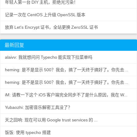
年轻人第一台
DIY
主机，拒绝光污染！
记录一次在
CentOS
上升级
OpenSSL
版本
放弃
Let's Encrypt
证书，全站更换
ZeroSSL
证书
最新回复
alaivv: 我就想问问
Typecho
能实现下拉菜单吗
heming: 是不是显示
500？我会，搞了一天终于搞好了。你先去数据
..
heming: 是不是显示
500？我会，搞了一天终于搞好了。你先去数据
..
iM: 请教一下这个
iOS
客户端完全同步不了是什么原因，我在
W...
Yubaozhi: 加密音乐解密工具没了？
天之回响: 现在可以用
Google trust services
的
...
饭饭: 使用 typecho 搭建