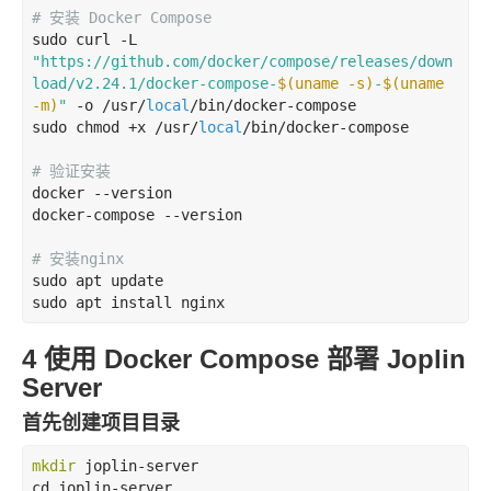
# 安装 Docker Compose
sudo curl -L 
"https://github.com/docker/compose/releases/down
load/v2.24.1/docker-compose-
$(uname -s)
-
$(uname 
-m)
"
 -o /usr/
local
/bin/docker-compose

sudo chmod +x /usr/
local
/bin/docker-compose

# 验证安装
docker --version

docker-compose --version

# 安装
nginx
sudo apt update

sudo apt install nginx
4 使用 Docker Compose 部署 Joplin
Server
首先创建项目目录
mkdir
 joplin-server

cd joplin-server