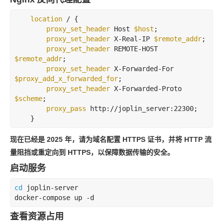
location
 / {

proxy_set_header
 Host 
$host
;

proxy_set_header
 X-Real-IP 
$remote_addr
;

proxy_set_header
 REMOTE-HOST 
$remote_addr
;

proxy_set_header
 X-Forwarded-For 
$proxy_add_x_forwarded_for
;

proxy_set_header
 X-Forwarded-Proto 
$scheme
;

proxy_pass
 http://joplin_server:22300;

    }
现在已经是 2025 年，请为域名配置 HTTPS 证书，并将 HTTP 流
量阻挡或重定向到 HTTPS，以保障数据传输的安全。
启动服务
cd
 joplin-server

docker-compose up 
-d
查看资源占用