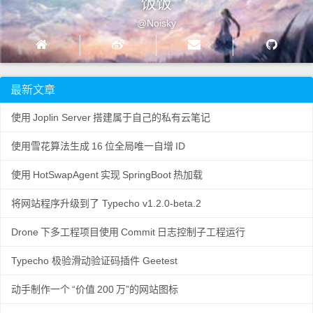
饭饭
@Noisky
最新文章
使用
Joplin Server
搭建属于自己的私有云笔记
使用雪花算法生成
16
位全局唯一自增
ID
使用
HotSwapAgent
实现
SpringBoot
热加载
将网站程序升级到了 Typecho v1.2.0-beta.2
Drone
下多工程项目使用
Commit
日志控制子工程运行
Typecho 极验滑动验证码插件 Geetest
动手制作一个
“价值
200
万”的网站图标