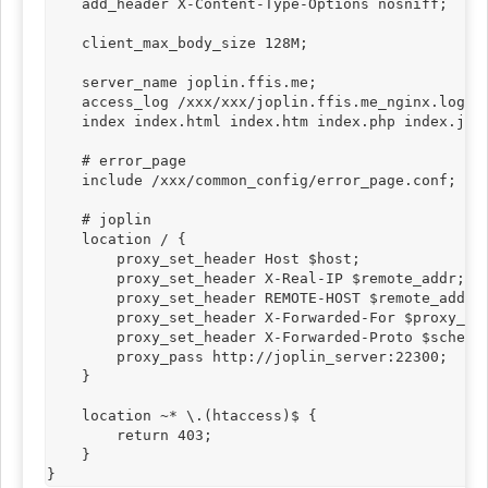
    add_header X-Content-Type-Options nosniff;

    client_max_body_size 128M;

    server_name joplin.ffis.me;

    access_log /xxx/xxx/joplin.ffis.me_nginx.log co
    index index.html index.htm index.php index.jsp;
    # error_page

    include /xxx/common_config/error_page.conf;

    # joplin

    location / {

        proxy_set_header Host $host;

        proxy_set_header X-Real-IP $remote_addr;

        proxy_set_header REMOTE-HOST $remote_addr;

        proxy_set_header X-Forwarded-For $proxy_add
        proxy_set_header X-Forwarded-Proto $scheme;
        proxy_pass http://joplin_server:22300;

    }

    location ~* \.(htaccess)$ { 

        return 403;

    }

}