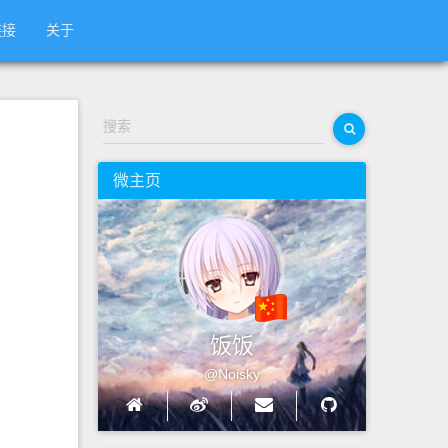
链接
关于
搜索
微主页
饭饭
@Noisky