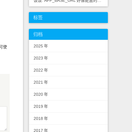
饭饭: APP_BASE_URL 好像配置的不对，应该浏览器里
标签
归档
2025
年
即可使
2023
年
2022
年
2021
年
2020
年
2019
年
2018
年
2017
年