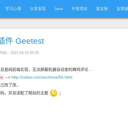
学习心得
分享发现
Java
开发项目
留言板
友情
件 Geetest
时间：2021-04-15 00:05
并且是纯前端实现，无法屏蔽机器自动发的辣鸡评论
...
-->
http://zsduo.com/archives/56.html
ho
自己改了改，
证码，并且适配了网站的主题
；