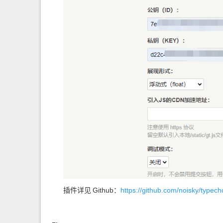
插件详见
Github：
https://github.com/noisky/typech