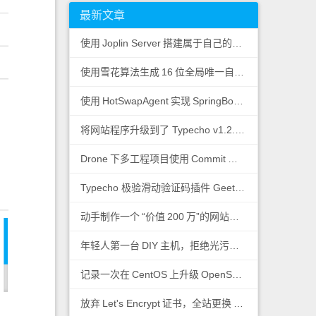
最新文章
使用
Joplin Server
搭建属于自己的私有云笔记
使用雪花算法生成
16
位全局唯一自增
ID
使用
HotSwapAgent
实现
SpringBoot
热加载
将网站程序升级到了 Typecho v1.2.0-beta.2
Drone
下多工程项目使用
Commit
日志控制子工程运
Typecho 极验滑动验证码插件 Geetest
动手制作一个
“价值
200
万”的网站图标
年轻人第一台
DIY
主机，拒绝光污染！
记录一次在
CentOS
上升级
OpenSSL
版本
放弃
Let's Encrypt
证书，全站更换
ZeroSSL
证书