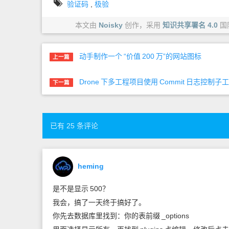
验证码
,
极验
本文由
Noisky
创作，采用
知识共享署名 4.0
国
动手制作一个
“价值
200
万”的网站图标
上一篇
Drone
下多工程项目使用
Commit
日志控制子工
下一篇
已有 25 条评论
heming
是不是显示
500？
我会，搞了一天终于搞好了。
你先去数据库里找到：你的表前缀
_options