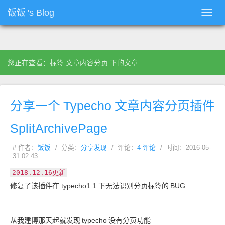
饭饭
's Blog
Toggl
navig
您正在查看：标签 文章内容分页 下的文章
分享一个
Typecho
文章内容分页插件
SplitArchivePage
# 作者：
饭饭
/ 分类：
分享发现
/ 评论：
4 评论
/ 时间：2016-05-
31 02:43
2018.12.16
更新
修复了该插件在 typecho1.1 下无法识别分页标签的
BUG
从我建博那天起就发现
typecho
没有分页功能