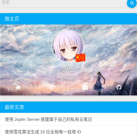
搜索
微主页
饭饭
@Noisky
最新文章
使用
Joplin Server
搭建属于自己的私有云笔记
使用雪花算法生成
16
位全局唯一自增
ID