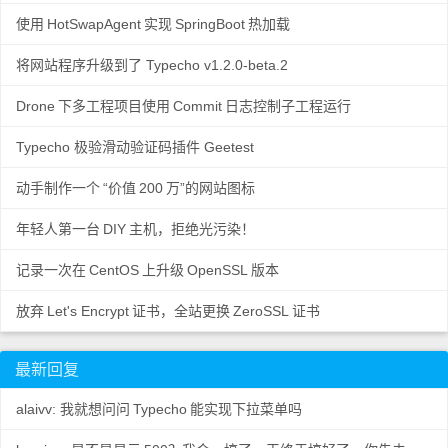
使用
HotSwapAgent
实现
SpringBoot
热加载
将网站程序升级到了 Typecho v1.2.0-beta.2
Drone
下多工程项目使用
Commit
日志控制子工程运行
Typecho 极验滑动验证码插件 Geetest
动手制作一个
“价值
200
万”的网站图标
年轻人第一台
DIY
主机，拒绝光污染！
记录一次在
CentOS
上升级
OpenSSL
版本
放弃
Let's Encrypt
证书，全站更换
ZeroSSL
证书
最新回复
alaivv: 我就想问问
Typecho
能实现下拉菜单吗