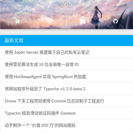
饭饭
@Noisky
最新文章
使用
Joplin Server
搭建属于自己的私有云笔记
使用雪花算法生成
16
位全局唯一自增
ID
使用
HotSwapAgent
实现
SpringBoot
热加载
将网站程序升级到了 Typecho v1.2.0-beta.2
Drone
下多工程项目使用
Commit
日志控制子工程运行
Typecho 极验滑动验证码插件 Geetest
动手制作一个
“价值
200
万”的网站图标