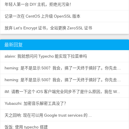
年轻人第一台
DIY
主机，拒绝光污染！
记录一次在
CentOS
上升级
OpenSSL
版本
放弃
Let's Encrypt
证书，全站更换
ZeroSSL
证书
最新回复
alaivv: 我就想问问
Typecho
能实现下拉菜单吗
heming: 是不是显示
500？我会，搞了一天终于搞好了。你先去数据
..
heming: 是不是显示
500？我会，搞了一天终于搞好了。你先去数据
..
iM: 请教一下这个
iOS
客户端完全同步不了是什么原因，我在
W...
Yubaozhi: 加密音乐解密工具没了？
天之回响: 现在可以用
Google trust services
的
...
饭饭: 使用 typecho 搭建