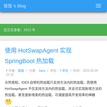
饭饭
's Blog
Toggl
navig
您正在查看：2022
年
使用
HotSwapAgent
实现
SpringBoot
热加载
# 作者：
饭饭
/ 分类：
Java
/ 评论：
7 评论
/ 时间：2022-02-24
22:32
众所周知，IDEA 自带的热加载只支持方法内的热加载，而使用
HotSwapAgent 不仅支持方法内的热加载，并且可实现新增方法的
热加载，甚至是新增类的热加载，可谓是提高开发效率的神器