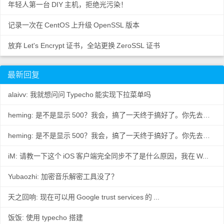
年轻人第一台
DIY
主机，拒绝光污染！
记录一次在
CentOS
上升级
OpenSSL
版本
放弃
Let's Encrypt
证书，全站更换
ZeroSSL
证书
最新回复
alaivv: 我就想问问
Typecho
能实现下拉菜单吗
heming: 是不是显示
500？我会，搞了一天终于搞好了。你先去数据
..
heming: 是不是显示
500？我会，搞了一天终于搞好了。你先去数据
..
iM: 请教一下这个
iOS
客户端完全同步不了是什么原因，我在
W...
Yubaozhi: 加密音乐解密工具没了？
天之回响: 现在可以用
Google trust services
的
...
饭饭: 使用 typecho 搭建