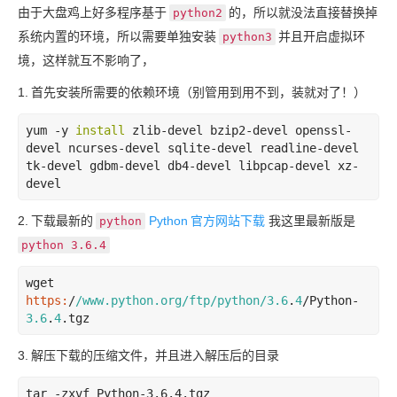
由于大盘鸡上好多程序基于
的，所以就没法直接替换掉
python2
系统内置的环境，所以需要单独安装
并且开启虚拟环
python3
境，这样就互不影响了，
1.
首先安装所需要的依赖环境（别管用到用不到，装就对了！）
yum -y 
install
 zlib-devel bzip2-devel openssl-
devel ncurses-devel sqlite-devel readline-devel 
tk-devel gdbm-devel db4-devel libpcap-devel xz-
devel
2.
下载最新的
Python
官方网站下载
我这里最新版是
python
python 3.6.4
wget 
https:
/
/www.python.org/ftp
/python/
3.6
.
4
/Python-
3.6
.
4
.tgz
3.
解压下载的压缩文件，并且进入解压后的目录
tar
-zxvf
Python-3
.6
.4
.tgz