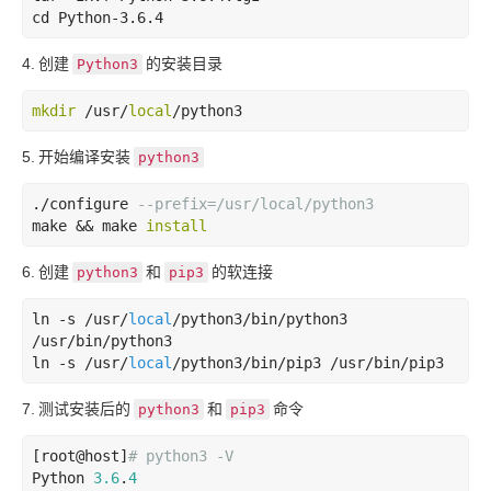
cd
Python-3
.6
.4
4.
创建
的安装目录
Python3
mkdir
 /usr/
local
/python3
5.
开始编译安装
python3
./configure 
--prefix=/usr/local/python3
make && make 
install
6.
创建
和
的软连接
python3
pip3
ln 
-s
 /usr/
local
/python3/bin/python3 
/usr/bin/python3

ln 
-s
 /usr/
local
/python3/bin/pip3 /usr/bin/pip3
7.
测试安装后的
和
命令
python3
pip3
[root@host]
# python3 -V
Python 
3.6
.
4