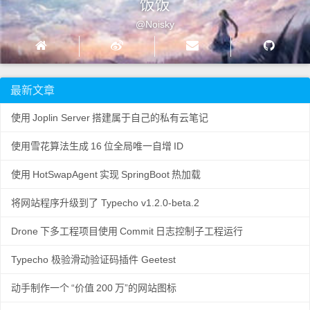
饭饭
@Noisky
最新文章
使用
Joplin Server
搭建属于自己的私有云笔记
使用雪花算法生成
16
位全局唯一自增
ID
使用
HotSwapAgent
实现
SpringBoot
热加载
将网站程序升级到了 Typecho v1.2.0-beta.2
Drone
下多工程项目使用
Commit
日志控制子工程运行
Typecho 极验滑动验证码插件 Geetest
动手制作一个
“价值
200
万”的网站图标