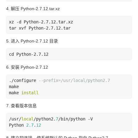
4.
解压 Python-2.7.12.tar.xz
xz
-d
Python-2
.7
.12
.tar
.xz
tar
xvf
Python-2
.7
.12
.tar
5.
进入 Python-2.7.12 目录
cd
Python-2
.7
.12
6.
安装 Python-2.7.12
./configure 
--prefix=/usr/local/python2.7
make      

make 
install
7.
查看版本信息
/usr/
local
/python2.
7
/bin/python -V

Python 
2.7
.
12