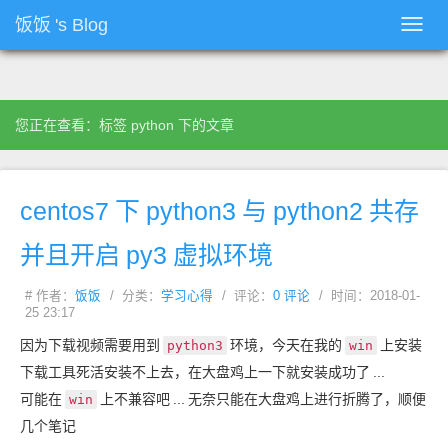
饭饭
's Blog
Toggl
navig
您正在查看：标签 python 下的文章
centos7
下
python3
与
python2
共存
并且开启
py3
虚拟环境
# 作者：
饭饭
/ 分类：
学习心得
/ 评论：
0 评论
/ 时间：2018-01-
25 23:17
因为下载视频需要用到
环境，今天在我的
上安装
python3
win
下载工具死活安装不上去，在大盘鸡上一下就安装成功了
...
可能在
上不兼容吧
...
无奈只能在大盘鸡上进行折腾了，顺便
win
几个笔记