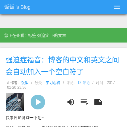
饭饭
's Blog
Toggl
navig
您正在查看：标签 强迫症 下的文章
强迫症福音：博客的中文和英文之间
会自动加入一个空白符了
# 作者：
饭饭
/ 分类：
学习心得
/ 评论：
12 评论
/ 时间：2017-
01-20 23:36
Outside
Calvin Harris/Ellie Goulding
快来评论测试一下吧~