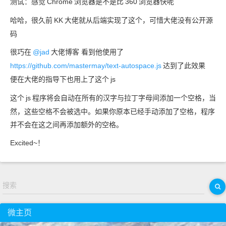
测试：感觉
Chrome
浏览器是不是比
360
浏览器快呢
哈哈，很久前
KK
大佬就从后端实现了这个，可惜大佬没有公开源
码
很巧在
@jad
大佬博客 看到他使用了
https://github.com/mastermay/text-autospace.js
达到了此效果
便在大佬的指导下也用上了这个
js
这个
js
程序将会自动在所有的汉字与拉丁字母间添加一个空格，当
然，这些空格不会被选中。如果你原本已经手动添加了空格，程序
并不会在这之间再添加额外的空格。
Excited~！
搜索
微主页