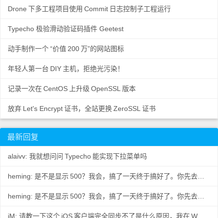
Drone
下多工程项目使用
Commit
日志控制子工程运行
Typecho 极验滑动验证码插件 Geetest
动手制作一个
“价值
200
万”的网站图标
年轻人第一台
DIY
主机，拒绝光污染！
记录一次在
CentOS
上升级
OpenSSL
版本
放弃
Let's Encrypt
证书，全站更换
ZeroSSL
证书
最新回复
alaivv: 我就想问问
Typecho
能实现下拉菜单吗
heming: 是不是显示
500？我会，搞了一天终于搞好了。你先去数据
..
heming: 是不是显示
500？我会，搞了一天终于搞好了。你先去数据
..
iM: 请教一下这个
iOS
客户端完全同步不了是什么原因，我在
W...