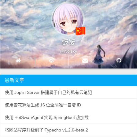
饭饭
@Noisky
最新文章
使用
Joplin Server
搭建属于自己的私有云笔记
使用雪花算法生成
16
位全局唯一自增
ID
使用
HotSwapAgent
实现
SpringBoot
热加载
将网站程序升级到了 Typecho v1.2.0-beta.2