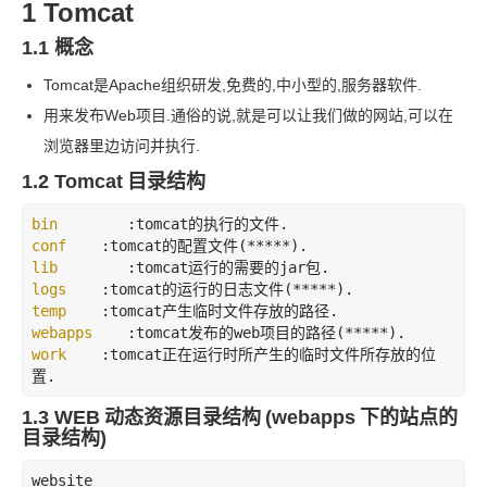
1 Tomcat
1.1 概念
Tomcat
是
Apache
组织研发
,
免费的
,
中小型的
,
服务器软件
.
用来发布
Web
项目
.
通俗的说
,
就是可以让我们做的网站
,
可以在
浏览器里边访问并执行
.
1.2 Tomcat
目录结构
bin        
:tomcat
的执行的文件
conf    
:tomcat
的配置文件
lib        
:tomcat
运行的需要的
jar
包
logs    
:tomcat
的运行的日志文件
temp    
:tomcat
产生临时文件存放的路径
webapps    
:tomcat
发布的
web
项目的路径
work    
:tomcat
正在运行时所产生的临时文件所存放的位
置
.
1.3 WEB
动态资源目录结构
(webapps
下的站点的
目录结构)
website
