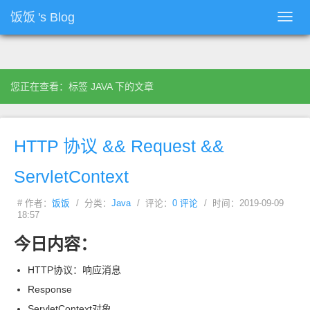
饭饭
's Blog
Toggl
navig
您正在查看：标签 JAVA 下的文章
HTTP
协议 && Request &&
ServletContext
# 作者：
饭饭
/ 分类：
Java
/ 评论：
0 评论
/ 时间：2019-09-09
18:57
今日内容：
HTTP
协议：响应消息
Response
ServletContext
对象