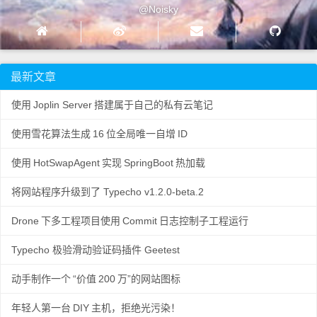
@Noisky
最新文章
使用
Joplin Server
搭建属于自己的私有云笔记
使用雪花算法生成
16
位全局唯一自增
ID
使用
HotSwapAgent
实现
SpringBoot
热加载
将网站程序升级到了 Typecho v1.2.0-beta.2
Drone
下多工程项目使用
Commit
日志控制子工程运行
Typecho 极验滑动验证码插件 Geetest
动手制作一个
“价值
200
万”的网站图标
年轻人第一台
DIY
主机，拒绝光污染！