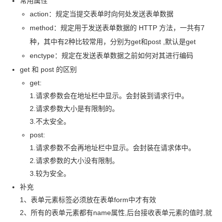
常用属性
action：规定当提交表单时向何处发送表单数据
method：规定用于发送表单数据的 HTTP 方法，一共有
7
种，其中有
2
种比较常用，分别为
get
和
post ,
默认是
get
enctype：规定在发送表单数据之前如何对其进行编码
get 和 post 的区别
get:
1.
请求参数会在地址栏中显示。会封装到请求行中。
2.
请求参数大小是有限制的。
3.
不太安全。
post:
1.
请求参数不会再地址栏中显示。会封装在请求体中。
2.
请求参数的大小没有限制。
3.
较为安全。
补充
1、表单元素标签必须放在表单
form
中才有效
2、所有的表单元素都有
name
属性
,
后台接收表单元素的值时
,
就