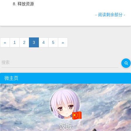
释放资源
- 阅读剩余部分 -
«
1
2
3
4
5
»
搜索
微主页
饭饭