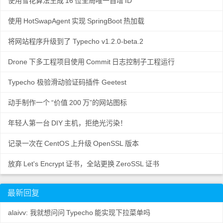
使用雪花算法生成
16
位全局唯一自增
ID
使用
HotSwapAgent
实现
SpringBoot
热加载
将网站程序升级到了 Typecho v1.2.0-beta.2
Drone
下多工程项目使用
Commit
日志控制子工程运行
Typecho 极验滑动验证码插件 Geetest
动手制作一个
“价值
200
万”的网站图标
年轻人第一台
DIY
主机，拒绝光污染！
记录一次在
CentOS
上升级
OpenSSL
版本
放弃
Let's Encrypt
证书，全站更换
ZeroSSL
证书
最新回复
alaivv: 我就想问问
Typecho
能实现下拉菜单吗