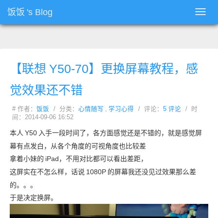
饭饭
's Blog
Toggl
navig
【联想
Y50-70】更换屏幕教程，感
觉效果还不错
# 作者：
饭饭
/ 分类：
心情随写
,
学习心得
/ 评论：
5 评论
/ 时
间：2014-09-06 16:52
本人
Y50
入手一段时间了，各方面感觉还是不错的，就是感觉屏
幕有点发白，从各个角度的可视角度也比较差
拿着小妹的
iPad，不用对比都可以看出差距，
这屏实在不怎么样，话说
1080P
的屏幕我还没见过效果那么差
的。。。
于是决定换屏。