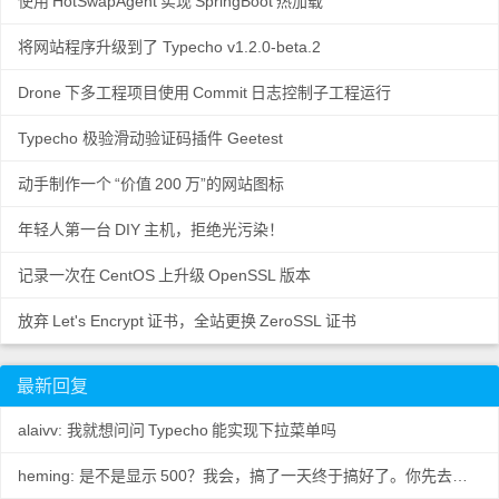
使用
HotSwapAgent
实现
SpringBoot
热加载
将网站程序升级到了 Typecho v1.2.0-beta.2
Drone
下多工程项目使用
Commit
日志控制子工程运行
Typecho 极验滑动验证码插件 Geetest
动手制作一个
“价值
200
万”的网站图标
年轻人第一台
DIY
主机，拒绝光污染！
记录一次在
CentOS
上升级
OpenSSL
版本
放弃
Let's Encrypt
证书，全站更换
ZeroSSL
证书
最新回复
alaivv: 我就想问问
Typecho
能实现下拉菜单吗
heming: 是不是显示
500？我会，搞了一天终于搞好了。你先去数据
..