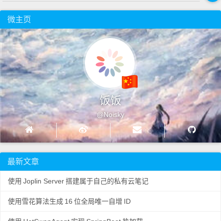
微主页
饭饭
@Noisky
最新文章
使用
Joplin Server
搭建属于自己的私有云笔记
使用雪花算法生成
16
位全局唯一自增
ID