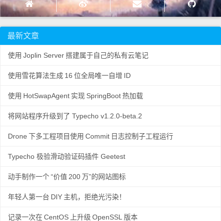
最新文章
使用
Joplin Server
搭建属于自己的私有云笔记
使用雪花算法生成
16
位全局唯一自增
ID
使用
HotSwapAgent
实现
SpringBoot
热加载
将网站程序升级到了 Typecho v1.2.0-beta.2
Drone
下多工程项目使用
Commit
日志控制子工程运行
Typecho 极验滑动验证码插件 Geetest
动手制作一个
“价值
200
万”的网站图标
年轻人第一台
DIY
主机，拒绝光污染！
记录一次在
CentOS
上升级
OpenSSL
版本