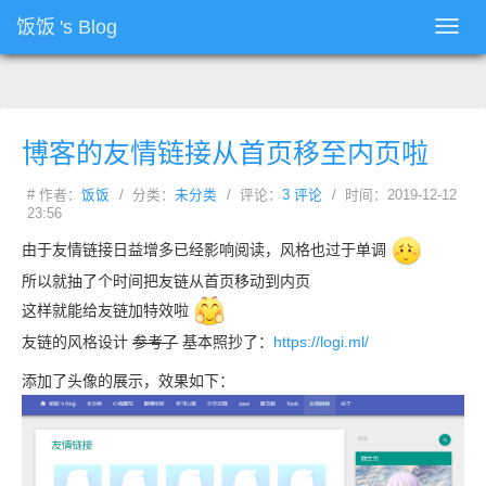
饭饭
's Blog
Toggl
navig
博客的友情链接从首页移至内页啦
# 作者：
饭饭
/ 分类：
未分类
/ 评论：
3 评论
/ 时间：2019-12-12
23:56
由于友情链接日益增多已经影响阅读，风格也过于单调
所以就抽了个时间把友链从首页移动到内页
这样就能给友链加特效啦
友链的风格设计
参考了
基本照抄了：
https://logi.ml/
添加了头像的展示，效果如下：