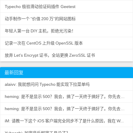
Typecho 极验滑动验证码插件 Geetest
动手制作一个
“价值
200
万”的网站图标
年轻人第一台
DIY
主机，拒绝光污染！
记录一次在
CentOS
上升级
OpenSSL
版本
放弃
Let's Encrypt
证书，全站更换
ZeroSSL
证书
最新回复
alaivv: 我就想问问
Typecho
能实现下拉菜单吗
heming: 是不是显示
500？我会，搞了一天终于搞好了。你先去数据
..
heming: 是不是显示
500？我会，搞了一天终于搞好了。你先去数据
..
iM: 请教一下这个
iOS
客户端完全同步不了是什么原因，我在
W...
Yubaozhi: 加密音乐解密工具没了？