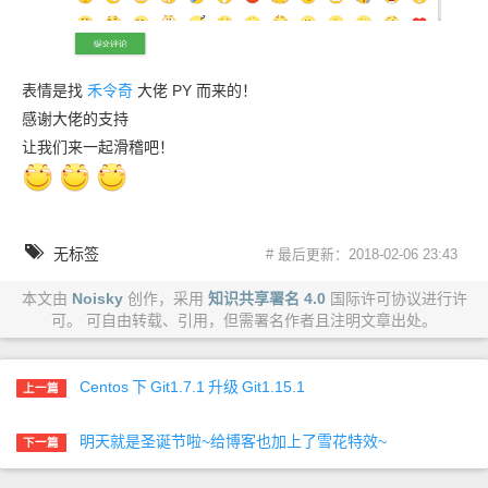
表情是找
禾令奇
大佬 PY 而来的！
感谢大佬的支持
让我们来一起滑稽吧！
无标签
# 最后更新：2018-02-06 23:43
本文由
Noisky
创作，采用
知识共享署名 4.0
国际许可协议进行许
可。 可自由转载、引用，但需署名作者且注明文章出处。
Centos
下
Git1.7.1
升级
Git1.15.1
上一篇
明天就是圣诞节啦~给博客也加上了雪花特效~
下一篇