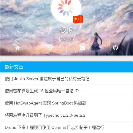
饭饭
@Noisky
最新文章
使用
Joplin Server
搭建属于自己的私有云笔记
使用雪花算法生成
16
位全局唯一自增
ID
使用
HotSwapAgent
实现
SpringBoot
热加载
将网站程序升级到了 Typecho v1.2.0-beta.2
Drone
下多工程项目使用
Commit
日志控制子工程运行