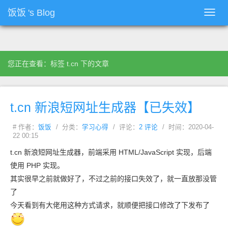
饭饭
's Blog
Toggl
navig
您正在查看：标签 t.cn 下的文章
t.cn 新浪短网址生成器【已失效】
# 作者：
饭饭
/ 分类：
学习心得
/ 评论：
2 评论
/ 时间：2020-04-
22 00:15
t.cn 新浪短网址生成器，前端采用 HTML/JavaScript 实现，后端
使用 PHP 实现。
其实很早之前就做好了，不过之前的接口失效了，就一直放那没管
了
今天看到有大佬用这种方式请求，就顺便把接口修改了下发布了