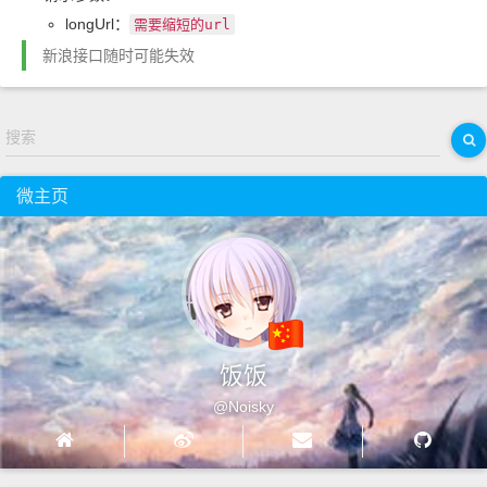
longUrl：
需要缩短的
url
新浪接口随时可能失效
搜索
微主页
饭饭
@Noisky