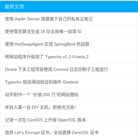
最新文章
使用
Joplin Server
搭建属于自己的私有云笔记
使用雪花算法生成
16
位全局唯一自增
ID
使用
HotSwapAgent
实现
SpringBoot
热加载
将网站程序升级到了 Typecho v1.2.0-beta.2
Drone
下多工程项目使用
Commit
日志控制子工程运行
Typecho 极验滑动验证码插件 Geetest
动手制作一个
“价值
200
万”的网站图标
年轻人第一台
DIY
主机，拒绝光污染！
记录一次在
CentOS
上升级
OpenSSL
版本
放弃
Let's Encrypt
证书，全站更换
ZeroSSL
证书