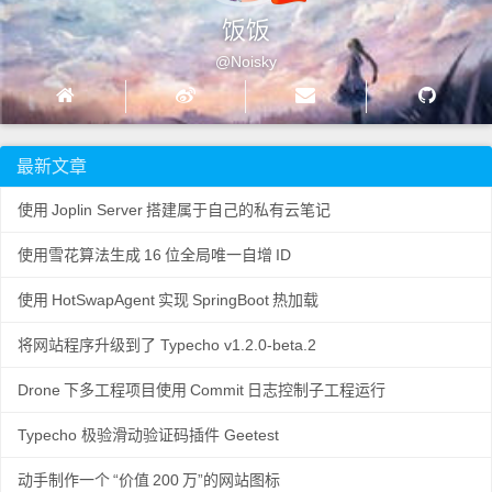
饭饭
@Noisky
最新文章
使用
Joplin Server
搭建属于自己的私有云笔记
使用雪花算法生成
16
位全局唯一自增
ID
使用
HotSwapAgent
实现
SpringBoot
热加载
将网站程序升级到了 Typecho v1.2.0-beta.2
Drone
下多工程项目使用
Commit
日志控制子工程运行
Typecho 极验滑动验证码插件 Geetest
动手制作一个
“价值
200
万”的网站图标