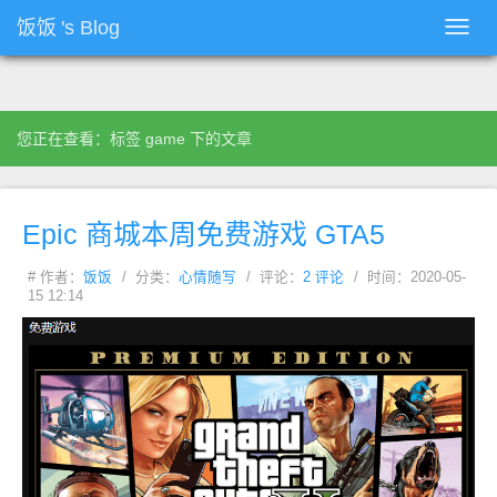
饭饭
's Blog
Toggl
navig
您正在查看：标签 game 下的文章
Epic 商城本周免费游戏 GTA5
# 作者：
饭饭
/ 分类：
心情随写
/ 评论：
2 评论
/ 时间：2020-05-
15 12:14