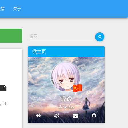
链接
关于
搜索
微主页
饭饭
G，于
@Noisky