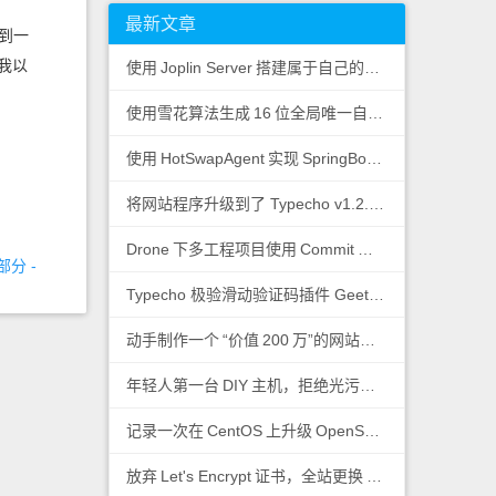
最新文章
到一
我以
使用
Joplin Server
搭建属于自己的私有云笔记
使用雪花算法生成
16
位全局唯一自增
ID
使用
HotSwapAgent
实现
SpringBoot
热加载
将网站程序升级到了 Typecho v1.2.0-beta.2
Drone
下多工程项目使用
Commit
日志控制子工程运
部分 -
Typecho 极验滑动验证码插件 Geetest
动手制作一个
“价值
200
万”的网站图标
年轻人第一台
DIY
主机，拒绝光污染！
记录一次在
CentOS
上升级
OpenSSL
版本
放弃
Let's Encrypt
证书，全站更换
ZeroSSL
证书