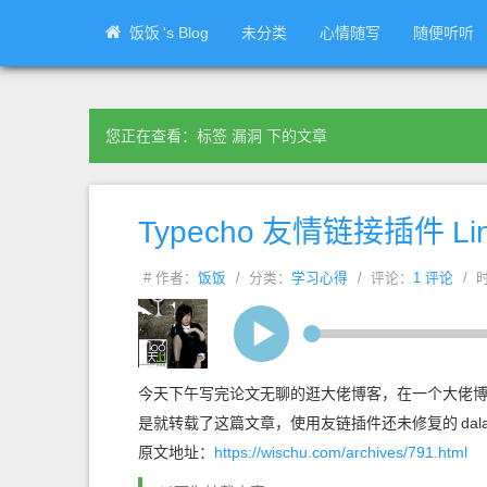
饭饭
's Blog
未分类
心情随写
随便听听
您正在查看：标签 漏洞 下的文章
Typecho
友情链接插件
Li
# 作者：
饭饭
/ 分类：
学习心得
/ 评论：
1 评论
/ 时
背对背拥抱
林俊杰
今天下午写完论文无聊的逛大佬博客，在一个大佬
是就转载了这篇文章，使用友链插件还未修复的
dal
原文地址：
https://wischu.com/archives/791.html