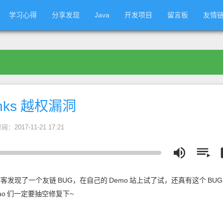
学习心得
分享发现
Java
开发项目
留言板
友情
nks
越权漏洞
间：2017-11-21 17:21
博客发现了一个友链
BUG，在自己的
Demo
站上试了试，还真有这个
BU
ao
们一定要抽空修复下~