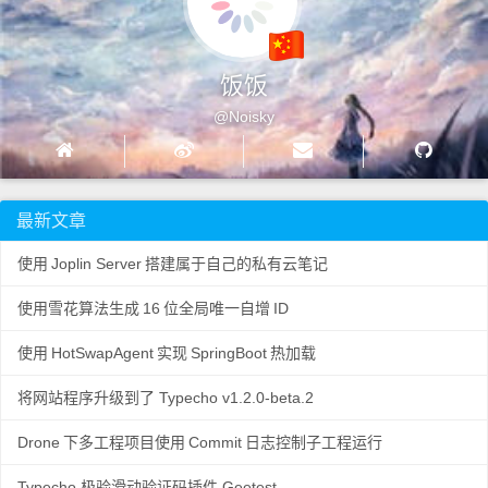
饭饭
@Noisky
最新文章
使用
Joplin Server
搭建属于自己的私有云笔记
使用雪花算法生成
16
位全局唯一自增
ID
使用
HotSwapAgent
实现
SpringBoot
热加载
将网站程序升级到了 Typecho v1.2.0-beta.2
Drone
下多工程项目使用
Commit
日志控制子工程运行
Typecho 极验滑动验证码插件 Geetest