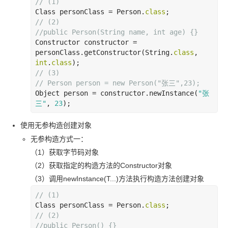
// (1)
Class personClass = Person.
class
// (2)
//public Person(String name, int age) {}
Constructor constructor = 
personClass.getConstructor(String.
class
, 
int
.
class
// (3)
// Person person = new Person("张三
",23);
Object person = constructor.newInstance(
"张
三
"
, 
23
);
使用无参构造创建对象
无参构造方式一：
（1）获取字节码对象
（2）获取指定的构造方法的
Constructor
对象
（3）调用
newInstance(T...)方法执行构造方法创建对象
// (1)
Class personClass = Person.
class
// (2)
//public Person() {}