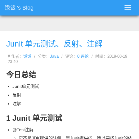
饭饭
's Blog
Toggl
navig
Junit
单元测试、反射、注解
# 作者：
饭饭
/ 分类：
Java
/ 评论：
0 评论
/ 时间：2019-08-19
23:40
今日总结
Junit
单元测试
反射
注解
1 Junit
单元测试
@Test
注解
它不是
JDK
提供的注解，是
Junit
提供的，所以要将
Junit
的依