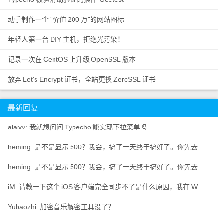
动手制作一个
“价值
200
万”的网站图标
年轻人第一台
DIY
主机，拒绝光污染！
记录一次在
CentOS
上升级
OpenSSL
版本
放弃
Let's Encrypt
证书，全站更换
ZeroSSL
证书
最新回复
alaivv: 我就想问问
Typecho
能实现下拉菜单吗
heming: 是不是显示
500？我会，搞了一天终于搞好了。你先去数据
..
heming: 是不是显示
500？我会，搞了一天终于搞好了。你先去数据
..
iM: 请教一下这个
iOS
客户端完全同步不了是什么原因，我在
W...
Yubaozhi: 加密音乐解密工具没了？