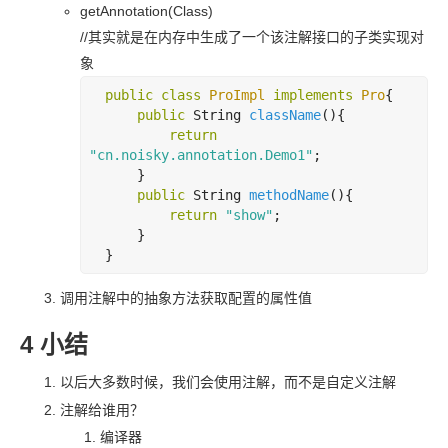
getAnnotation(Class)
//
其实就是在内存中生成了一个该注解接口的子类实现对
象
public
class
ProImpl
implements
Pro
{

public
 String 
className
()
{

return
"cn.noisky.annotation.Demo1"
;

      }

public
 String 
methodName
()
{

return
"show"
;

      }

调用注解中的抽象方法获取配置的属性值
4 小结
以后大多数时候，我们会使用注解，而不是自定义注解
注解给谁用？
编译器