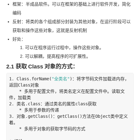
框架：半成品软件。可以在框架的基础上进行软件开发，简化
编码
反射：将类的各个组成部分封装为其他对象，在运行阶段可以
获取和操作这些对象，这就是反射机制
好处：
可以在程序运行过程中，操作这些对象。
可以解耦，提高程序的可扩展性。
2.1 获取
Class
对象的方式：
1
. 
Class
.forName
(
"全类名
"
)：将字节码文件加载进内存，
返回
Class
对象

    * 多用于配置文件，将类名定义在配置文件中。读取文
2
. 类名
.class
：通过类名的属性
class
获取

3
. 对象
.getClass
()：
getClass
()方法在
Object
类中定义
着。

    * 多用于对象的获取字节码的方式
