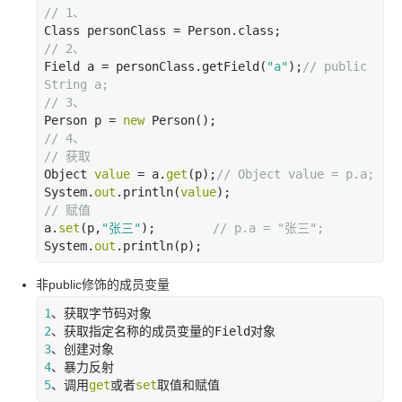
// 1、
// 2、
Field a = personClass.getField(
"a"
);
// public 
String a;
// 3、
Person p = 
new
// 4、
// 获取
Object 
value
 = a.
get
(p);
// Object value = p.a;
System.
out
.println(
value
// 赋值
a.
set
(p,
"张三
"
);        
// p.a = "张三
";
System.
out
.println(p);
非
public
修饰的成员变量
1
2
、获取指定名称的成员变量的
Field
3
4
5
、调用
get
或者
set
取值和赋值