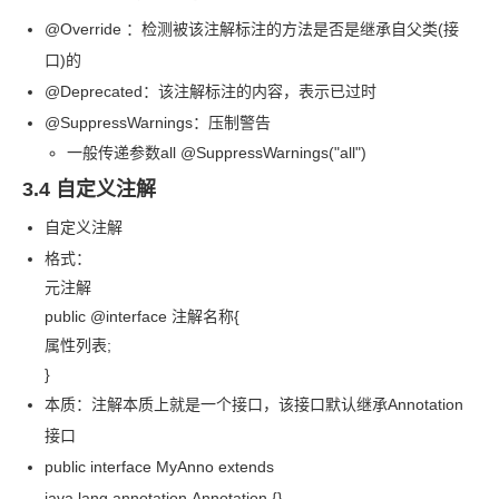
@Override ：检测被该注解标注的方法是否是继承自父类
(接
口)的
@Deprecated：该注解标注的内容，表示已过时
@SuppressWarnings：压制警告
一般传递参数
all @SuppressWarnings("all")
3.4 自定义注解
自定义注解
格式：
元注解
public @interface 注解名称
{
属性列表;
}
本质：注解本质上就是一个接口，该接口默认继承
Annotation
接口
public interface MyAnno extends
java.lang.annotation.Annotation {}