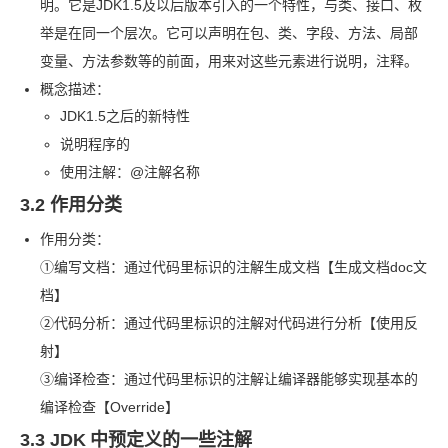
明。它是
JDK1.5
及以后版本引入的一个特性，与类、接口、枚
举是在同一个层次。它可以声明在包、类、字段、方法、局部
变量、方法参数等的前面，用来对这些元素进行说明，注释。
概念描述：
JDK1.5
之后的新特性
说明程序的
使用注解：@
注解名称
3.2 作用分类
作用分类：
①编写文档：通过代码里标识的注解生成文档【生成文档
doc
文
档】
②代码分析：通过代码里标识的注解对代码进行分析【使用反
射】
③编译检查：通过代码里标识的注解让编译器能够实现基本的
编译检查【Override】
3.3 JDK
中预定义的一些注解