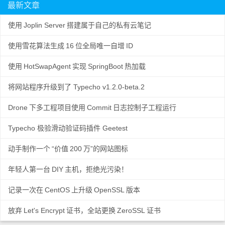
最新文章
使用
Joplin Server
搭建属于自己的私有云笔记
使用雪花算法生成
16
位全局唯一自增
ID
使用
HotSwapAgent
实现
SpringBoot
热加载
将网站程序升级到了 Typecho v1.2.0-beta.2
Drone
下多工程项目使用
Commit
日志控制子工程运行
Typecho 极验滑动验证码插件 Geetest
动手制作一个
“价值
200
万”的网站图标
年轻人第一台
DIY
主机，拒绝光污染！
记录一次在
CentOS
上升级
OpenSSL
版本
放弃
Let's Encrypt
证书，全站更换
ZeroSSL
证书