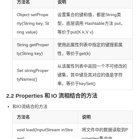
方法名
说明
Object setPrope
设置集合的键和值，都是
String
类
rty(String key, St
型，底层调用 Hashtable
方法 put，
ring value)
等价于
put(K k,V v)
String getProper
使用此属性列表中指定的键搜索属
ty(String key)
性，等价于
get(k)
从该属性列表中返回一个不可修改的
Set
stringProper
键集，其中键及其对应的值是字符
tyNames()
串，等价于
keySet()
2.2 Properties
和
IO
流相结合的方法
和
IO
流结合的方法
方法名
说明
void load(InputStream inStre
将文件中的数据读取到
P
am)
roperties
集合中